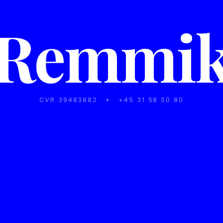
Remmi
CVR 39483882
•
+45 31 58 50 80